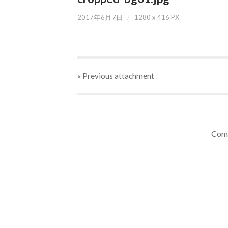
2017年6月7日
/
1280
x
416 PX
« Previous
attachment
Comm