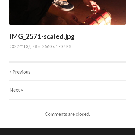
IMG_2571-scaled.jpg
2022年10月28日
2560
x
1707 PX
« Previous
Next
»
Comments are closed.