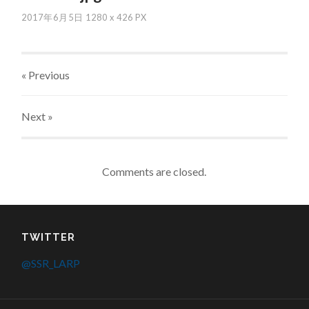
2017年6月5日
1280
x
426 PX
« Previous
Next
»
Comments are closed.
TWITTER
@SSR_LARP