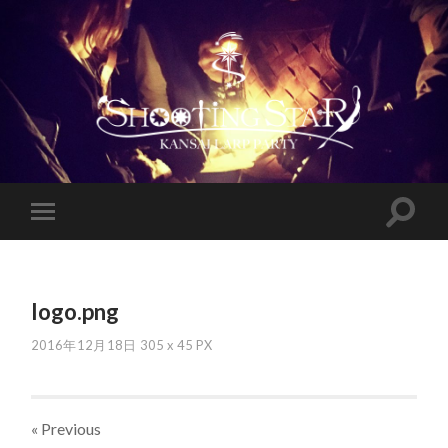
logo.png
2016年12月18日
305
x
45 PX
« Previous